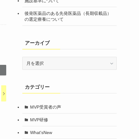
施設基準について
後発医薬品のある先発医薬品（長期収載品）
の選定療養について
アーカイブ
ア
ー
カ
イ
カテゴリー
ブ
MVP受賞者の声
MVP研修
What'sNew