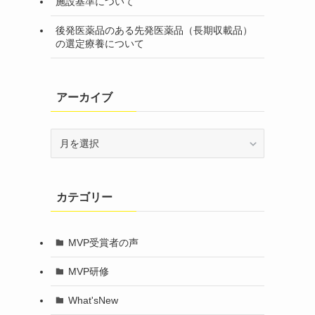
施設基準について
後発医薬品のある先発医薬品（長期収載品）
の選定療養について
アーカイブ
ア
ー
カ
イ
カテゴリー
ブ
MVP受賞者の声
MVP研修
What'sNew