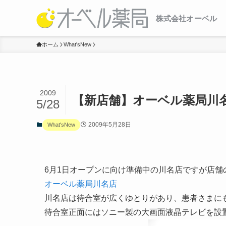
株式会社オーベル
ホーム
What'sNew
2009
【新店舗】オーベル薬局川
5/28
2009年5月28日
What'sNew
6月1日オープンに向け準備中の川名店ですが店舗
オーベル薬局川名店
川名店は待合室が広くゆとりがあり、患者さまに
待合室正面にはソニー製の大画面液晶テレビを設